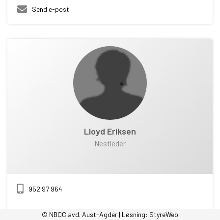
Send e-post
Lloyd Eriksen
Nestleder
952 97 964
© NBCC avd. Aust-Agder | Løsning:
StyreWeb
Send e-post